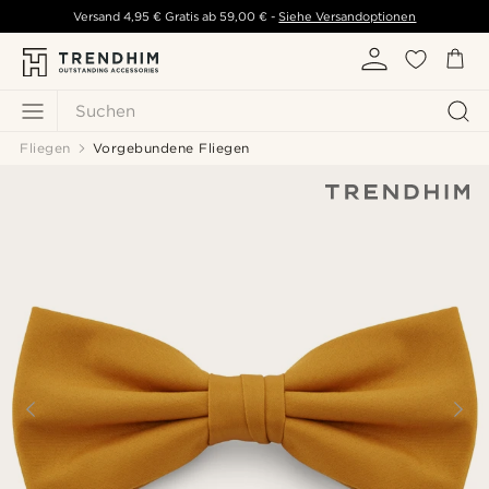
Versand
4,95 €
Gratis ab
59,00 €
-
Siehe Versandoptionen
Suchen
Fliegen
Vorgebundene Fliegen