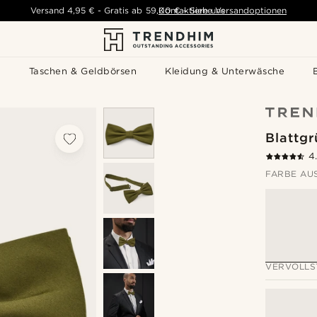
Versand
4,95 €
-
Gratis ab
59,00 €
Kontaktiere uns
-
Siehe Versandoptionen
s
Taschen & Geldbörsen
Kleidung & Unterwäsche
Blattgr
4
FARBE AU
VERVOLLS