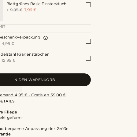
Blattgrünes Basic Einstecktuch
+
9,95 €
7,96 €
MIT
Geschenkverpackung
+
4,95 €
Edelstahl Kragenstäbchen
+
12,95 €
IN DEN WARENKORB
ersand 4,95 € - Gratis ab 59,00 €
ETAILS
e Fliege
ekt geformt
und bequeme Anpassung der Größe
rantie