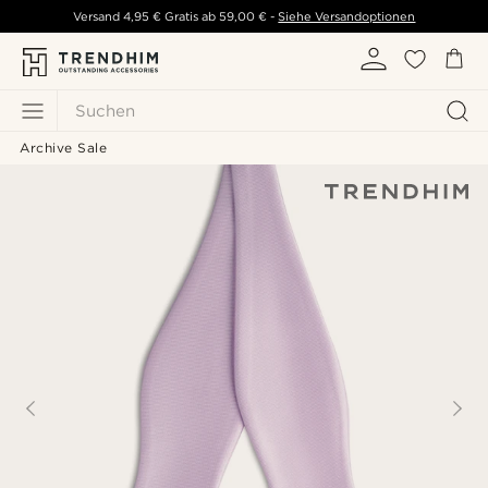
Versand
4,95 €
Gratis ab
59,00 €
-
Siehe Versandoptionen
Suchen
Archive Sale