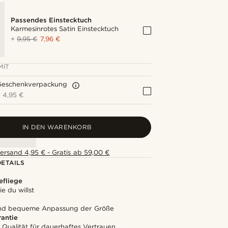
Passendes Einstecktuch
Karmesinrotes Satin Einstecktuch
+
9,95 €
7,96 €
MIT
Geschenkverpackung
+
4,95 €
IN DEN WARENKORB
ersand 4,95 € - Gratis ab 59,00 €
ETAILS
efliege
ie du willst
und bequeme Anpassung der Größe
rantie
 Qualität für dauerhaftes Vertrauen