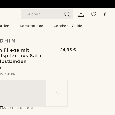
Suchen
Brillen
Körperpflege
Geschenk-Guide
 Fliege mit
24,95 €
tspitze aus Satin
lbstbinden
.8
SWÄHLEN
+15
TÄNDIGE DEN LOOK