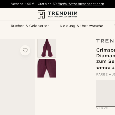
Versand
4,95 €
-
Gratis ab
59,00 €
Kontaktiere uns
-
Siehe Versandoptionen
s
Taschen & Geldbörsen
Kleidung & Unterwäsche
Crimson
Diaman
zum Se
4
FARBE AU
VERVOLLS