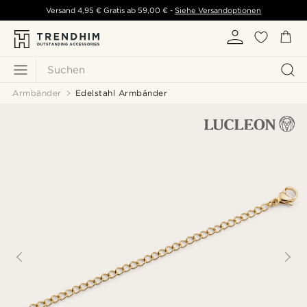
Versand
4,95 €
Gratis ab
59,00 €
-
Siehe Versandoptionen
Suchen
Armbänder
Edelstahl Armbänder