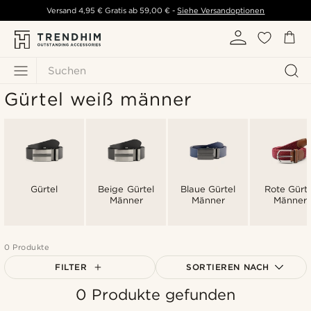
Versand
4,95 €
Gratis ab
59,00 €
-
Siehe Versandoptionen
Suchen
Gürtel weiß männer
Gürtel
Beige Gürtel
Blaue Gürtel
Rote Gürte
Männer
Männer
Männer
0 Produkte
FILTER
SORTIEREN NACH
0 Produkte gefunden
Am Beliebtesten