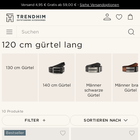
Versand
4,95 €
Gratis ab
59,00 €
-
Siehe Versandoptionen
Suchen
120 cm gürtel lang
130 cm Gürtel
140 cm Gürtel
Männer
Männer bra
schwarze
Gürtel
Gürtel
10 Produkte
FILTER
SORTIEREN NACH
Am Beliebtesten
Bestseller