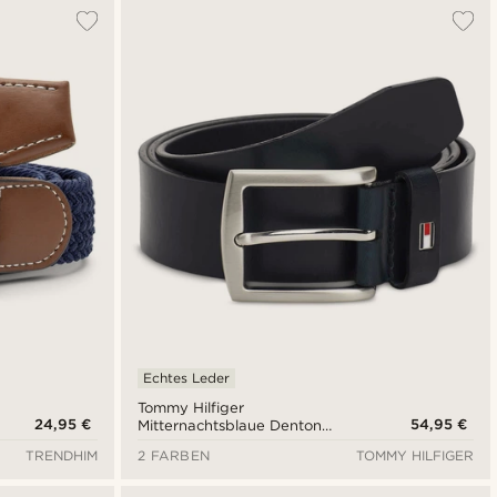
Am Beliebtesten
Neuste
Niedrigster Preis
Höchster Preis
Echtes Leder
Tommy Hilfiger
24,95 €
54,95 €
Mitternachtsblaue Denton
Gürtel Blau
TRENDHIM
2 FARBEN
TOMMY HILFIGER