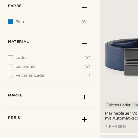
FARBE
Blau
(6)
MATERIAL
Leder
(3)
Leinwand
(2)
Veganes Leder
(1)
MARKE
Echtes Leder
Pe
Marineblauer Vo
PREIS
mit Automatiksc
4 FARBEN