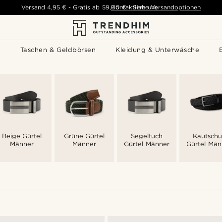
Versand
4,95 €
-
Gratis ab
59,00 €
Kontaktiere uns
-
Siehe Versandoptionen
s
Taschen & Geldbörsen
Kleidung & Unterwäsche
Beige Gürtel
Grüne Gürtel
Segeltuch
Kautschu
Männer
Männer
Gürtel Männer
Gürtel Män