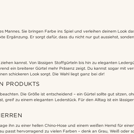
es Mannes. Sie bringen Farbe ins Spiel und verleihen deinem Look das
ekte Ergänzung. Er sorgt dafür, dass du nicht nur gut aussiehst, sondern
 ziehen kannst. Von lässigen Stoffgürteln bis hin zu eleganten Ledergür
nd ein breiterer Gürtel mehr Präsenz zeigt. Du kannst sogar mit ver
nen schickeren Look sorgt. Die Wahl liegt ganz bei dir!
EN PRODUKTS
beachten. Die Größe ist entscheidend – ein Gürtel sollte gut sitzen, o
 greif zu einem eleganten Lederstück. Für den Alltag ist ein lässiger S
 HERREN
n. Trage ihn zu einer hellen Chino-Hose und einem weißen Hemd für ei
u passt hervorragend zu vielen Farben – denk an Grau, Weiß oder soga