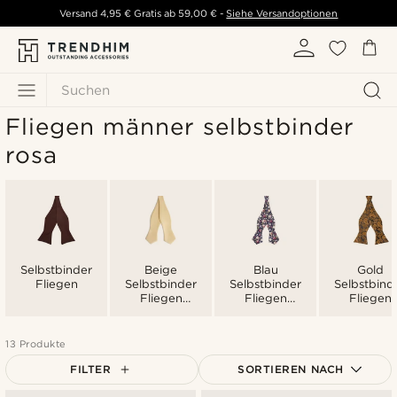
Versand
4,95 €
Gratis ab
59,00 €
-
Siehe Versandoptionen
Suchen
Fliegen männer selbstbinder
rosa
Selbstbinder
Beige
Blau
Gold
Fliegen
Selbstbinder
Selbstbinder
Selbstbind
Fliegen
Fliegen
Fliegen
Männer
Männer
Männer
13 Produkte
FILTER
SORTIEREN NACH