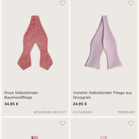
Am Beliebtesten
Neuste
Niedrigster Preis
Höchster Preis
Rosa Selbstbinder
Violette Selbstbinder Fliege aus
Baumwollfliege
Grosgrain
34,95 €
24,95 €
BOHEMIAN REVOLT
23 FARBEN
TRENDHIM