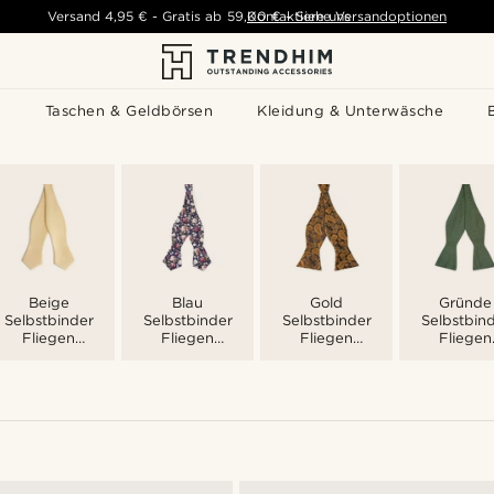
Versand
4,95 €
-
Gratis ab
59,00 €
Kontaktiere uns
-
Siehe Versandoptionen
s
Taschen & Geldbörsen
Kleidung & Unterwäsche
Beige
Blau
Gold
Gründe
Selbstbinder
Selbstbinder
Selbstbinder
Selbstbin
Fliegen
Fliegen
Fliegen
Fliegen
Männer
Männer
Männer
Männer