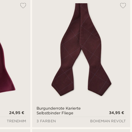
Am Beliebtesten
Neuste
Niedrigster Preis
Höchster Preis
Burgunderrote Karierte
24,95 €
34,95 €
Selbstbinder Fliege
TRENDHIM
3 FARBEN
BOHEMIAN REVOLT