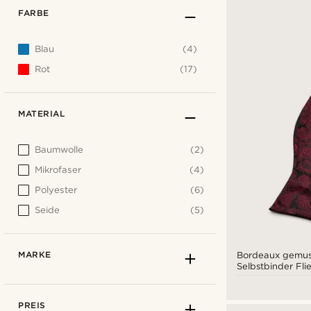
FARBE
Blau
(4)
Rot
(17)
MATERIAL
Baumwolle
(2)
Mikrofaser
(4)
Polyester
(6)
Seide
(5)
MARKE
Bordeaux gemus
Selbstbinder Fli
PREIS