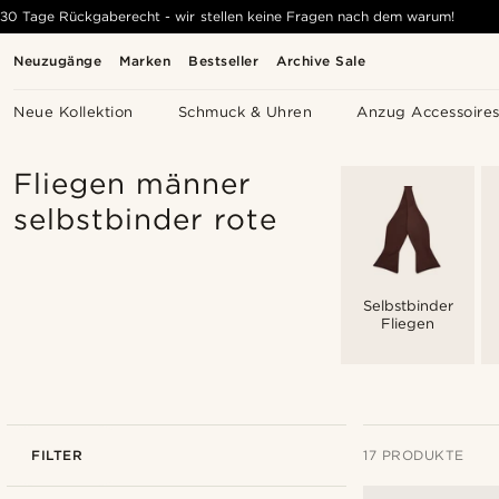
30 Tage Rückgaberecht - wir stellen keine Fragen nach dem warum!
Neuzugänge
Marken
Bestseller
Archive Sale
Neue Kollektion
Schmuck & Uhren
Anzug Accessoire
Fliegen männer
selbstbinder rote
Selbstbinder
Fliegen
FILTER
17 PRODUKTE