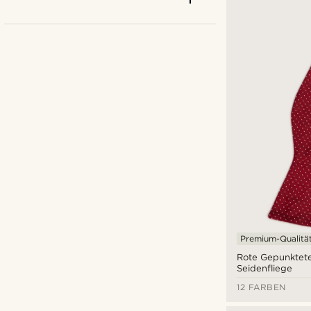
Bohemian Revolt
(2)
Tailor Toki
(5)
Trendhim
(10)
Premium-Qualitä
Rote Gepunktete
Seidenfliege
€
€
12 FARBEN