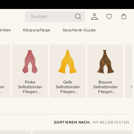
Suchen
Brillen
Körperpflege
Geschenk-Guide
Pinke
Gelb
Braune
der
Selbstbinder
Selbstbinder
Selbstbinder
S
Fliegen
Fliegen
Fliegen
Männer
Männer
Männer
SORTIEREN NACH:
AM BELIEBTESTEN