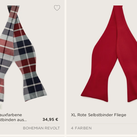
t
eauxfarbene
XL Rote Selbstbinder Fliege
34,95 €
stbinden aus
uster
BOHEMIAN REVOLT
4 FARBEN