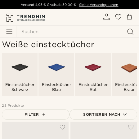
Versand
4,95 €
Gratis ab
59,00 €
-
Siehe Versandoptionen
Suchen
Weiße einstecktücher
Einstecktücher
Einstecktücher
Einstecktücher
Einstecktüc
Schwarz
Blau
Rot
Braun
28 Produkte
FILTER
SORTIEREN NACH
Am Beliebtesten
Neuste