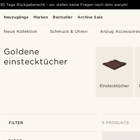
30 Tage Rückgaberecht - wir stellen keine Fragen nach dem warum!
Neuzugänge
Marken
Bestseller
Archive Sale
Neue Kollektion
Schmuck & Uhren
Anzug Accessoire
Goldene
einstecktücher
Einstecktücher
FILTER
9 PRODUKTE