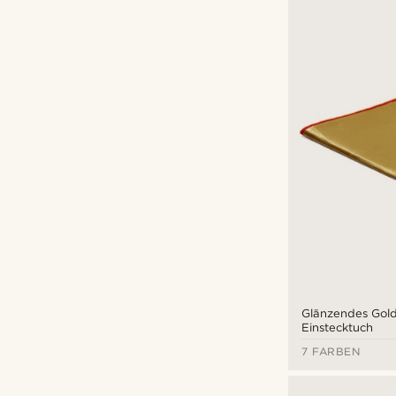
Bohemian Revolt
(1)
Tailor Toki
(3)
Trendhim
(5)
Glänzendes Gold
€
€
Einstecktuch
7 FARBEN