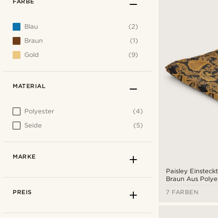
FARBE
Blau
(2)
Braun
(1)
Gold
(9)
MATERIAL
Polyester
(4)
Seide
(5)
MARKE
Paisley Einsteck
Braun Aus Polye
PREIS
7 FARBEN