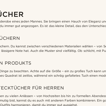
ÜCHER
erobe eines jeden Mannes. Sie bringen einen Hauch von Eleganz und St
 du immer gut angezogen. Es ist das kleine Detail, das den Unterschi
TÜCHERN
üchern. Du kannst zwischen verschiedenen Materialien wählen – von S
ssigere Note hat. Auch die Muster sind vielfältig. Ob schlicht, mit P
EN PRODUKTS
Dinge zu beachten. Achte auf die Größe – ein zu großes Tuch kann uno
sches Quadrat ist zeitlos, während ein schräg gefaltetes Tuch einen mo
STECKTÜCHER FÜR HERREN
assen zu vielen Anlässen – von Hochzeiten bis hin zu formellen Abend
utig bist, kannst du es auch mit anderen Farben kombinieren. Ein go
Outfits harmonieren, damit du immer gut aussiehst.