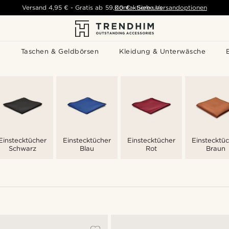
Versand
4,95 €
-
Gratis ab
59,00 €
Kontaktiere uns
-
Siehe Versandoptionen
s
Taschen & Geldbörsen
Kleidung & Unterwäsche
Einstecktücher
Einstecktücher
Einstecktücher
Einstecktü
Schwarz
Blau
Rot
Braun