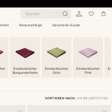
Suchen
Brillen
Körperpflege
Geschenk-Guide
cher
Einstecktücher
Einstecktücher
Einstecktücher
Ei
Burgunderfarben
Grün
Pink
SORTIEREN NACH:
AM BELIEBTESTEN
Am Beliebtesten