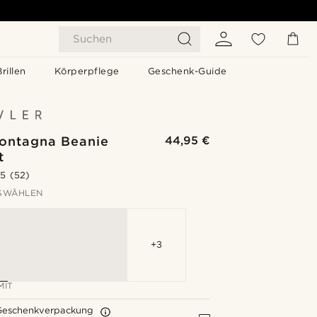
Suchen
Brillen
Körperpflege
Geschenk-Guide
Montagna Beanie
44,95 €
t
.5
(52)
SWÄHLEN
+3
MIT
Geschenkverpackung