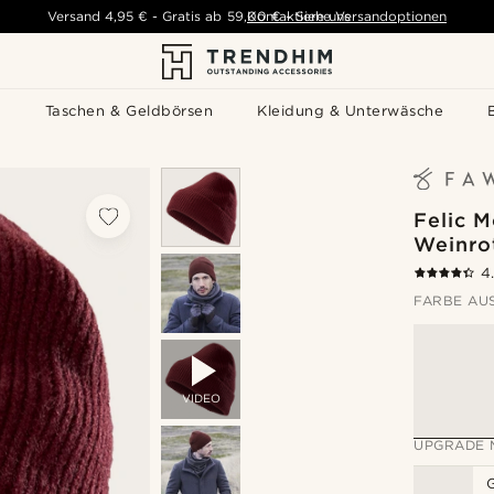
Versand
4,95 €
-
Gratis ab
59,00 €
Kontaktiere uns
-
Siehe Versandoptionen
s
Taschen & Geldbörsen
Kleidung & Unterwäsche
Felic 
Weinro
4
FARBE AU
VIDEO
UPGRADE 