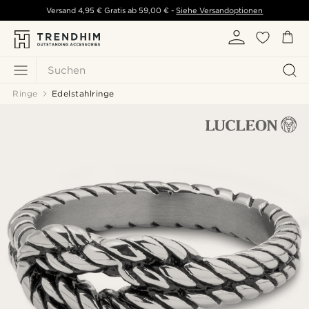
Versand
4,95 €
Gratis ab
59,00 €
-
Siehe Versandoptionen
Suchen
Ringe
Edelstahlringe