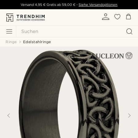
Versand
4,95 €
Gratis ab
59,00 €
-
Siehe Versandoptionen
Suchen
Ringe
Edelstahlringe