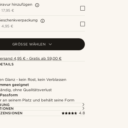
Gravur hinzufügen
+
17,95 €
Geschenkverpackung
+
4,95 €
GRÖSSE WÄHLEN
ersand 4,95 € - Gratis ab 59,00 €
ETAILS
en Glanz - kein Rost, kein Verblassen
mmen geeignet
ändig, ohne Qualitätsverlust
 Passform
er an seinem Platz und behält seine Form
BUNG
TIONEN
ZENSIONEN
4.8