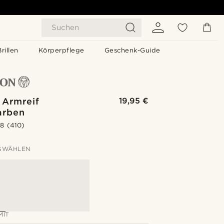
Suchen
Brillen
Körperpflege
Geschenk-Guide
 Armreif
19,95 €
arben
.8
(410)
SWÄHLEN
MIT