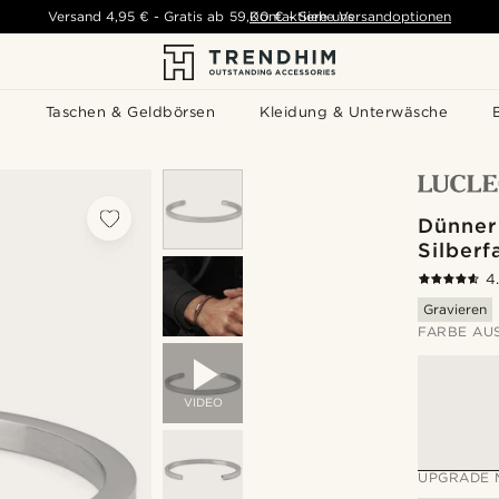
Versand
4,95 €
-
Gratis ab
59,00 €
Kontaktiere uns
-
Siehe Versandoptionen
s
Taschen & Geldbörsen
Kleidung & Unterwäsche
Dünner
Silberf
4
Gravieren
FARBE AU
VIDEO
UPGRADE 