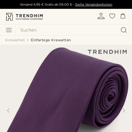
Versand
4,95 €
Gratis ab
59,00 €
-
Siehe Versandoptionen
Suchen
Krawatten
Einfarbige Krawatten