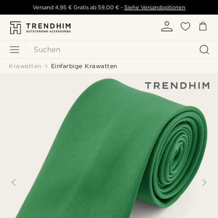
Versand
4,95 €
Gratis ab
59,00 €
-
Siehe Versandoptionen
Suchen
Krawatten
Einfarbige Krawatten