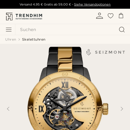
Versand
4,95 €
Gratis ab
59,00 €
-
Siehe Versandoptionen
Suchen
Uhren
Skelettuhren