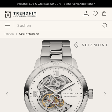
Versand
4,95 €
Gratis ab
59,00 €
-
Siehe Versandoptionen
Suchen
Uhren
Skelettuhren