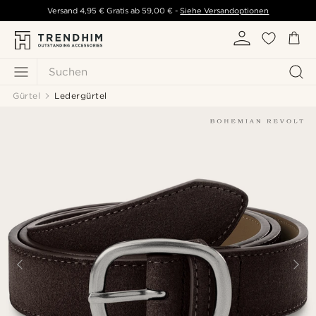
Versand
4,95 €
Gratis ab
59,00 €
-
Siehe Versandoptionen
Suchen
Gürtel
Ledergürtel