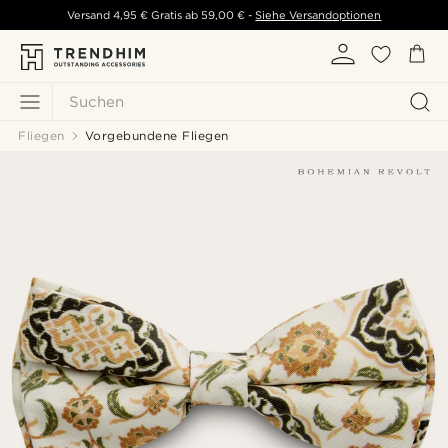
Versand
4,95 €
Gratis ab
59,00 €
-
Siehe Versandoptionen
Suchen
Fliegen
Vorgebundene Fliegen