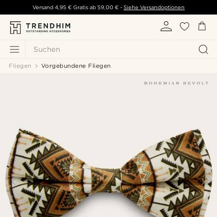
Versand
4,95 €
Gratis ab
59,00 €
-
Siehe Versandoptionen
Suchen
Fliegen
Vorgebundene Fliegen