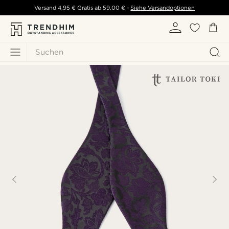
Versand
4,95 €
Gratis ab
59,00 €
-
Siehe Versandoptionen
Suchen