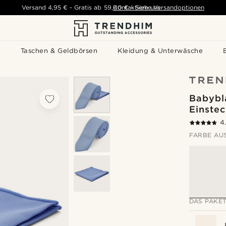
Versand
4,95 €
-
Gratis ab
59,00 €
Kontaktiere uns
-
Siehe Versandoptionen
s
Taschen & Geldbörsen
Kleidung & Unterwäsche
Babybl
Einste
4
FARBE AU
DAS PAKET