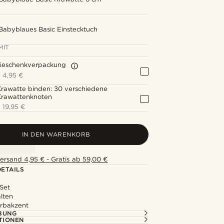
Babyblaues Basic Einstecktuch
MIT
Geschenkverpackung
+
4,95 €
rawatte binden: 30 verschiedene
Krawattenknoten
+
19,95 €
IN DEN WARENKORB
ersand 4,95 € - Gratis ab 59,00 €
ETAILS
Set
alten
rbakzent
BUNG
TIONEN