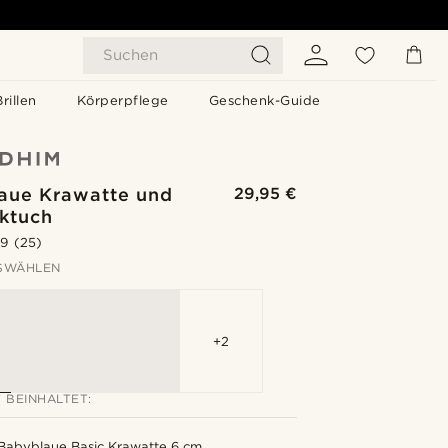
Suchen
Brillen
Körperpflege
Geschenk-Guide
aue Krawatte und
29,95 €
cktuch
.9
(25)
SWÄHLEN
+2
 BEINHALTET:
Babyblaue Basic Krawatte 6 cm