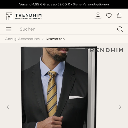
Versand
4,95 €
Gratis ab
59,00 €
-
Siehe Versandoptionen
Suchen
Anzug Accessoires
Krawatten