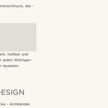
rrenschmuck, der -
ark, haltbar und
r jeden Wikinger-
er neuesten
DESIGN
cke - Armbänder,