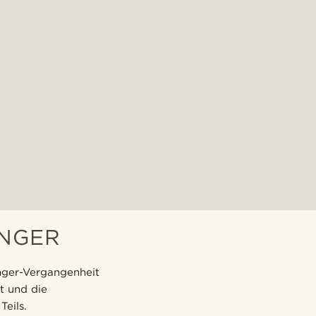
INGER
nger-Vergangenheit
t und die
Teils.