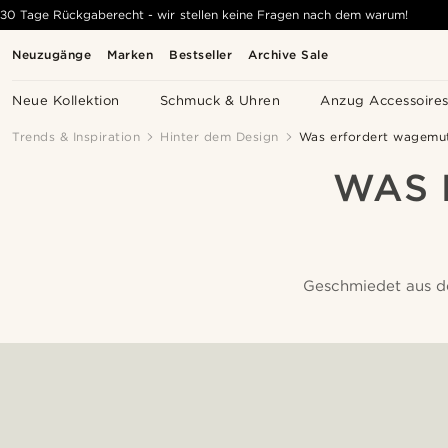
30 Tage Rückgaberecht - wir stellen keine Fragen nach dem warum!
Neuzugänge
Marken
Bestseller
Archive Sale
Neue Kollektion
Schmuck & Uhren
Anzug Accessoire
Trends & Inspiration
Hinter dem Design
Was erfordert wagemut
WAS 
Geschmiedet aus de