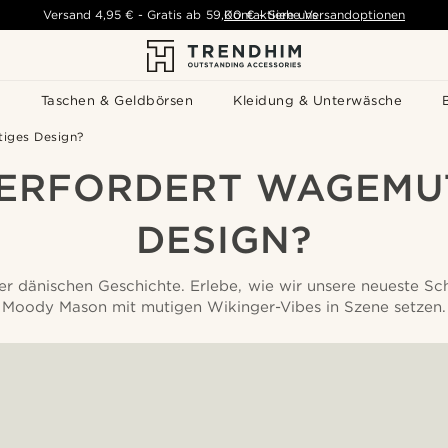
Versand
4,95 €
-
Gratis ab
59,00 €
Kontaktiere uns
-
Siehe Versandoptionen
s
Taschen & Geldbörsen
Kleidung & Unterwäsche
iges Design?
ERFORDERT WAGEMU
DESIGN?
r dänischen Geschichte. Erlebe, wie wir unsere neueste Sc
Moody Mason mit mutigen Wikinger-Vibes in Szene setzen.