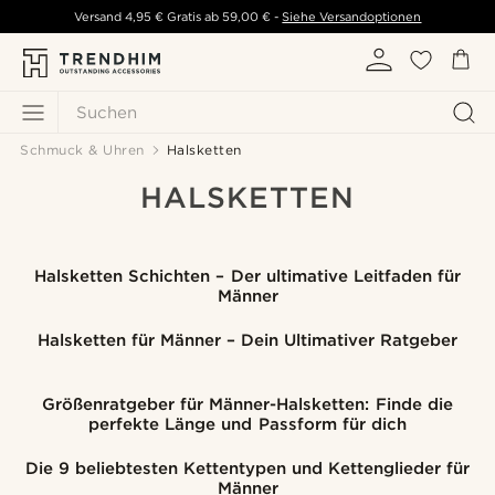
Versand
4,95 €
Gratis ab
59,00 €
-
Siehe Versandoptionen
Suchen
Schmuck & Uhren
Halsketten
HALSKETTEN
Halsketten Schichten – Der ultimative Leitfaden für
Männer
Halsketten für Männer – Dein Ultimativer Ratgeber
Größenratgeber für Männer-Halsketten: Finde die
perfekte Länge und Passform für dich
Die 9 beliebtesten Kettentypen und Kettenglieder für
Männer