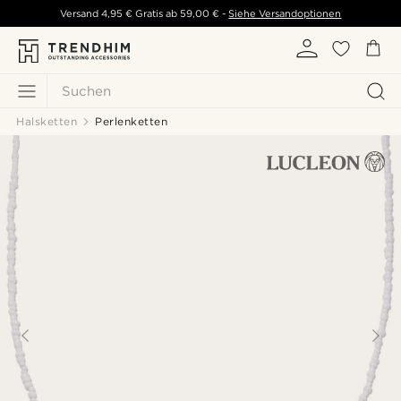
Versand
4,95 €
Gratis ab
59,00 €
-
Siehe Versandoptionen
Suchen
Halsketten
Perlenketten