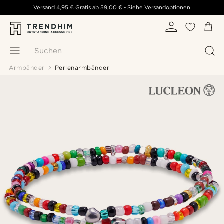
Versand
4,95 €
Gratis ab
59,00 €
-
Siehe Versandoptionen
Suchen
Armbänder
Perlenarmbänder