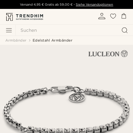
Versand
4,95 €
Gratis ab
59,00 €
-
Siehe Versandoptionen
Suchen
Armbänder
Edelstahl Armbänder