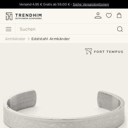
Versand
4,95 €
Gratis ab
59,00 €
-
Siehe Versandoptionen
Suchen
Armbänder
Edelstahl Armbänder