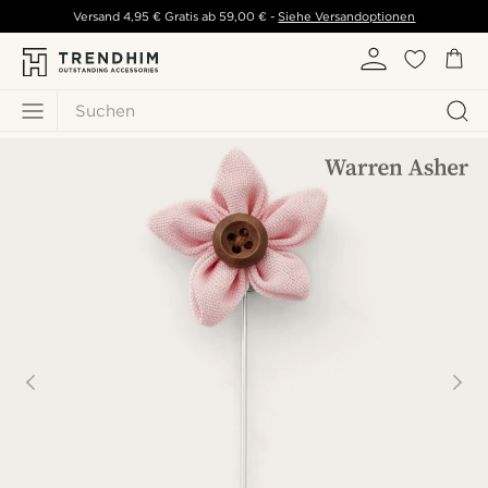
Versand
4,95 €
Gratis ab
59,00 €
-
Siehe Versandoptionen
Suchen