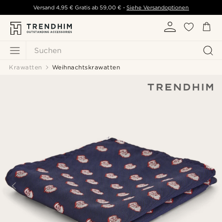
Versand
4,95 €
Gratis ab
59,00 €
-
Siehe Versandoptionen
Suchen
Krawatten
Weihnachtskrawatten