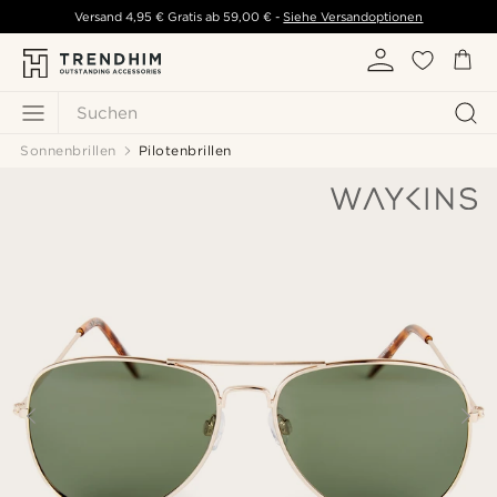
Versand
4,95 €
Gratis ab
59,00 €
-
Siehe Versandoptionen
Suchen
Sonnenbrillen
Pilotenbrillen