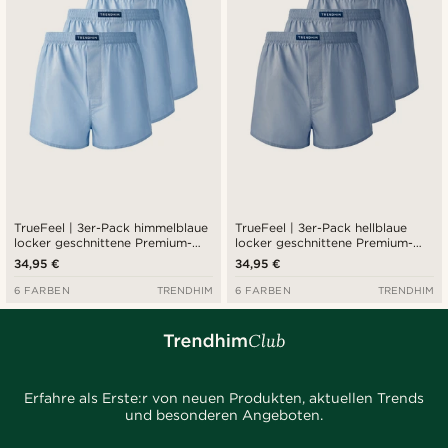
TrueFeel | 3er-Pack himmelblaue
TrueFeel | 3er-Pack hellblaue
locker geschnittene Premium-
locker geschnittene Premium-
Boxershorts aus Baumwolle
Boxershorts aus Baumwolle
34,95 €
34,95 €
6 FARBEN
TRENDHIM
6 FARBEN
TRENDHIM
Erfahre als Erste:r von neuen Produkten, aktuellen Trends
und besonderen Angeboten.