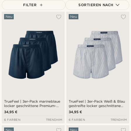
FILTER
SORTIEREN NACH
Am Beliebtesten
Neu
Neu
Neuste
Niedrigster Preis
Höchster Preis
TrueFeel | 3er-Pack marineblaue
TrueFeel | 3er-Pack Weiß & Blau
locker geschnittene Premium-
gestreifte locker geschnittene
Boxershorts aus Baumwolle
Premium-Boxershorts aus
34,95 €
34,95 €
Baumwolle
6 FARBEN
TRENDHIM
6 FARBEN
TRENDHIM
Neu
Neu