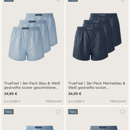
TrueFeel | 3er-Pack Blau & Weiß
TrueFeel | 3er-Pack Marineblau &
gestreifte locker geschnittene
Weiß gestreifte locker
Premium-Boxershorts aus
geschnittene Premium-
34,95 €
34,95 €
Baumwolle
Boxershorts aus Baumwolle
6 FARBEN
TRENDHIM
6 FARBEN
TRENDHIM
Neu
Neu