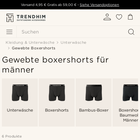
Versand
4,95 €
Gratis ab
59,00 €
-
Siehe Versandoptionen
Suchen
Kleidung & Unterwäsche
Unterwäsche
Gewebte Boxershorts
Gewebte boxershorts für
männer
Unterwäsche
Boxershorts
Bambus-Boxer
Boxershor
Baumwoll
Männer
6 Produkte