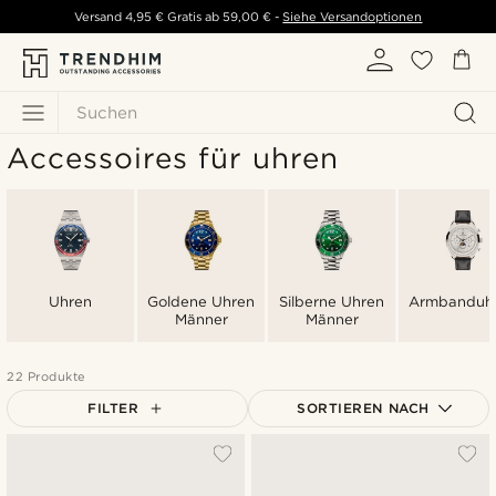
Versand
4,95 €
Gratis ab
59,00 €
-
Siehe Versandoptionen
Suchen
Accessoires für uhren
Uhren
Goldene Uhren
Silberne Uhren
Armbanduh
Männer
Männer
22 Produkte
FILTER
SORTIEREN NACH
Am Beliebtesten
Neuste