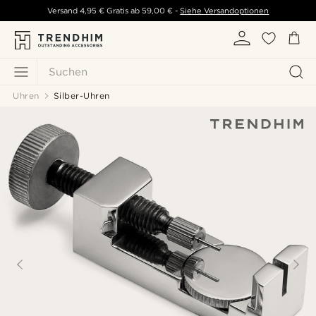
Versand
4,95 €
Gratis ab
59,00 €
-
Siehe Versandoptionen
Suchen
Uhren
Silber-Uhren