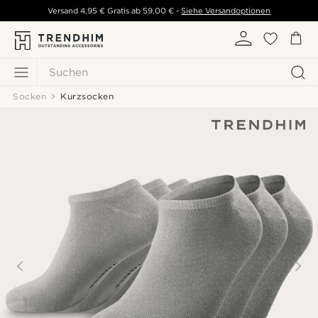
Versand
4,95 €
Gratis ab
59,00 €
-
Siehe Versandoptionen
Suchen
Socken
Kurzsocken