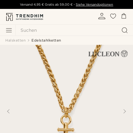
Versand
4,95 €
Gratis ab
59,00 €
-
Siehe Versandoptionen
Suchen
Halsketten
Edelstahlketten