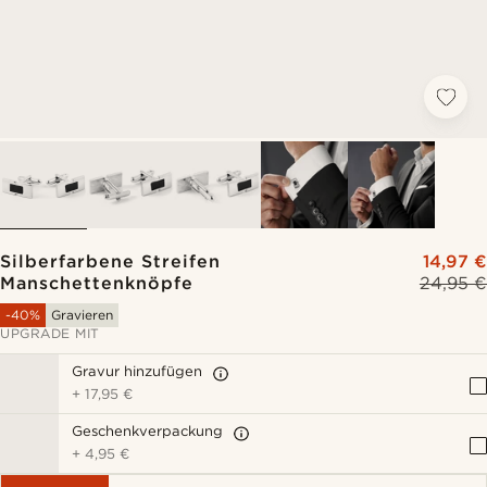
Silberfarbene Streifen
14,97 €
Manschettenknöpfe
24,95 €
-40%
Gravieren
UPGRADE MIT
Gravur hinzufügen
+
17,95 €
Geschenkverpackung
+
4,95 €