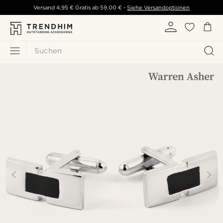
Versand
4,95 €
Gratis ab
59,00 €
-
Siehe Versandoptionen
Suchen