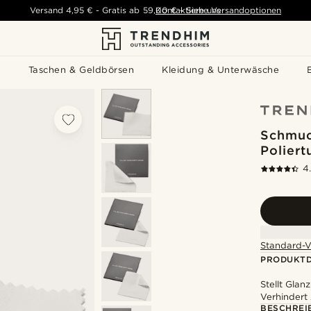
Versand
4,95 €
-
Gratis ab
59,00 €
Kontaktiere uns
-
Siehe Versandoptionen
s
Taschen & Geldbörsen
Kleidung & Unterwäsche
Schmuc
Poliert
4
Standard-V
PRODUKTD
Stellt Glan
Verhindert
BESCHREI