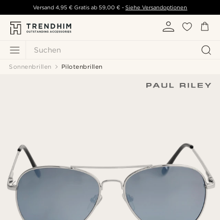
Versand
4,95 €
Gratis ab
59,00 €
-
Siehe Versandoptionen
Suchen
Sonnenbrillen
Pilotenbrillen