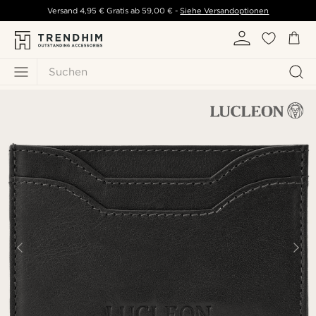
Versand
4,95 €
Gratis ab
59,00 €
-
Siehe Versandoptionen
Suchen