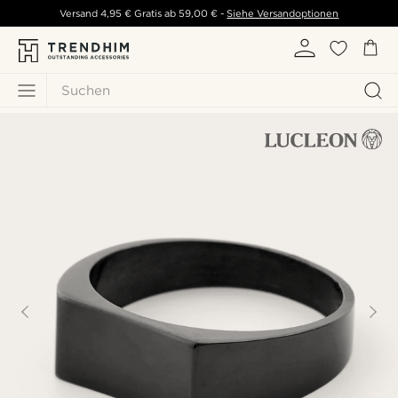
Versand
4,95 €
Gratis ab
59,00 €
-
Siehe Versandoptionen
Suchen