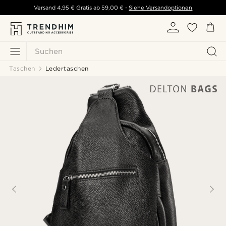
Versand
4,95 €
Gratis ab
59,00 €
-
Siehe Versandoptionen
Suchen
Taschen
Ledertaschen