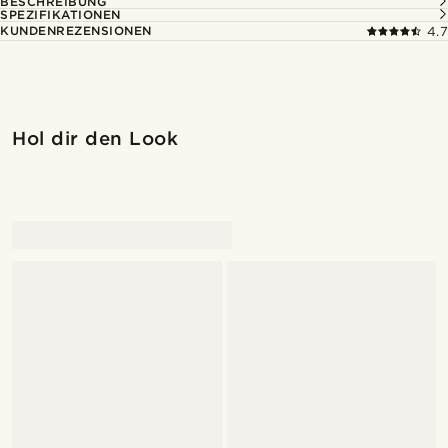
BESCHREIBUNG
SPEZIFIKATIONEN
KUNDENREZENSIONEN
4.7
Hol dir den Look
@romain_delavignette
@romain_delavignette