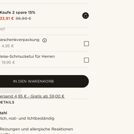
Kaufe 2 spare 15%
33,91 €
39,90 €
MIT
Geschenkverpackung
+
4,95 €
eise-Schmucketui für Herren
+
19,95 €
IN DEN WARENKORB
ersand 4,95 € - Gratis ab 59,00 €
ETAILS
tahl
ich, rost- und lichtbeständig
 Reizungen und allergische Reaktionen