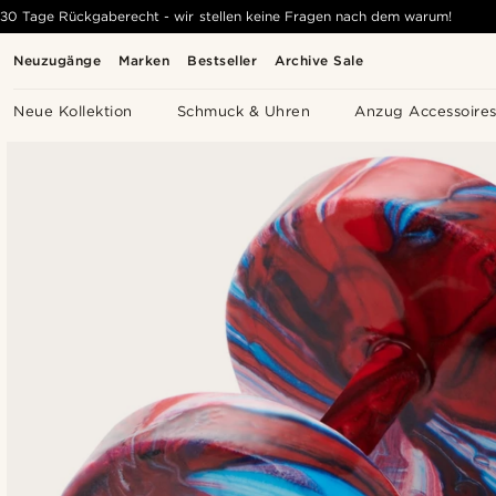
30 Tage Rückgaberecht - wir stellen keine Fragen nach dem warum!
Neuzugänge
Marken
Bestseller
Archive Sale
Neue Kollektion
Schmuck & Uhren
Anzug Accessoire