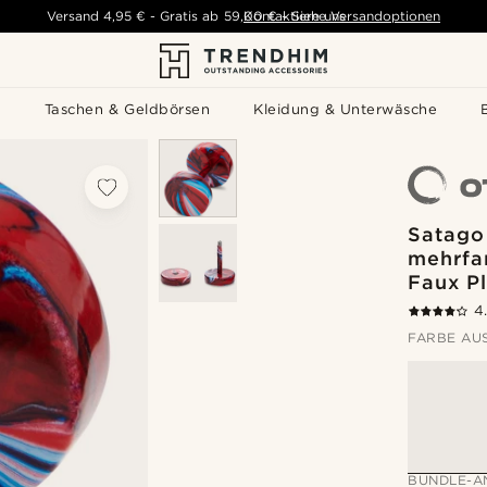
Versand
4,95 €
-
Gratis ab
59,00 €
Kontaktiere uns
-
Siehe Versandoptionen
s
Taschen & Geldbörsen
Kleidung & Unterwäsche
Satago
mehrfar
Faux P
4
FARBE AU
BUNDLE-A