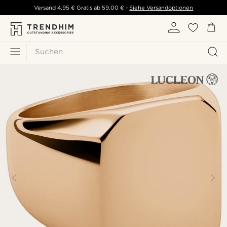
Versand
4,95 €
Gratis ab
59,00 €
-
Siehe Versandoptionen
Suchen