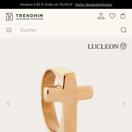
Versand
4,95 €
Gratis ab
59,00 €
-
Siehe Versandoptionen
Suchen